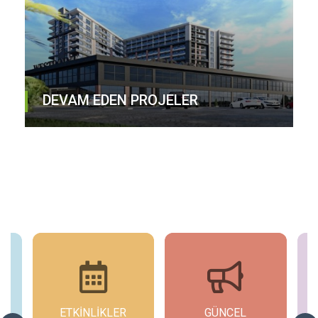
DEVAM EDEN PROJELER
ETKİNLİKLER
GÜNCEL
G