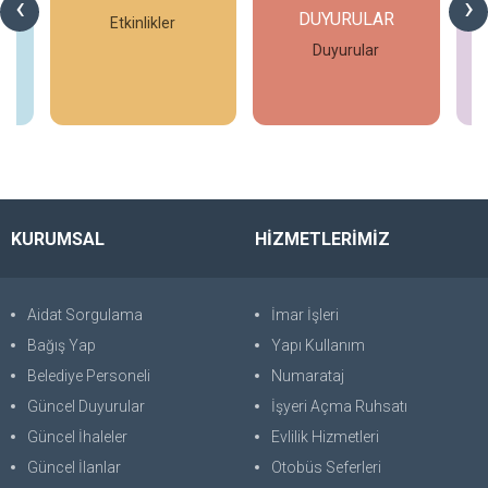
‹
›
DUYURULAR
si
Etkinlikler
Duyurular
İncele
İncele
KURUMSAL
HİZMETLERİMİZ
Aidat Sorgulama
İmar İşleri
Bağış Yap
Yapı Kullanım
Belediye Personeli
Numarataj
Güncel Duyurular
İşyeri Açma Ruhsatı
Güncel İhaleler
Evlilik Hizmetleri
Güncel İlanlar
Otobüs Seferleri