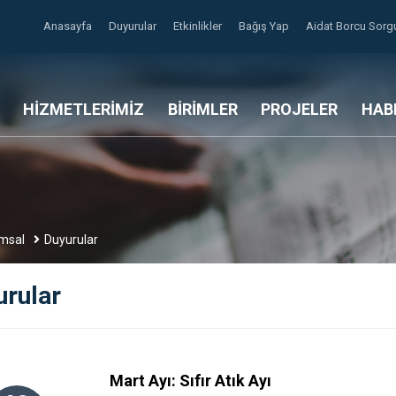
Anasayfa
Duyurular
Etkinlikler
Bağış Yap
Aidat Borcu Sor
HİZMETLERİMİZ
BİRİMLER
PROJELER
HAB
msal
Duyurular
urular
Mart Ayı: Sıfır Atık Ayı