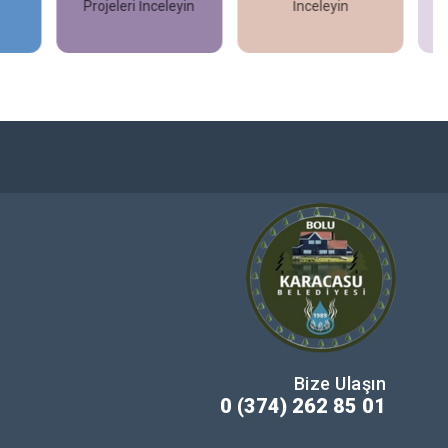
Projeleri İnceleyin
İnceleyin
İncele
İncele
Bize Ulaşın
0 (374) 262 85 01