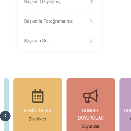
Başkan Özgeçmiş
Başkanla Fotoğraflarınız
Başkana Sor
ETKİNLİKLER
GÜNCEL
GÜ
‹
DUYURULAR
si
Etkinlikler
Duyurular