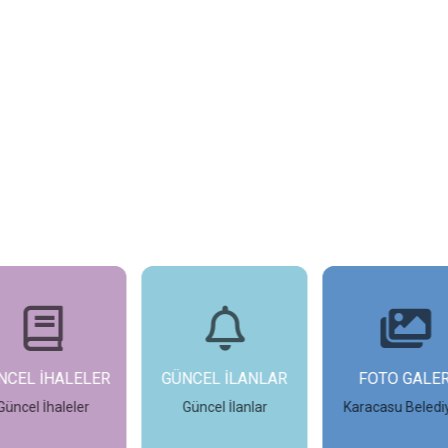
NCEL İHALELER
GÜNCEL İLANLAR
FOTO GALER
Güncel İhaleler
Güncel İlanlar
Karacasu Beledi