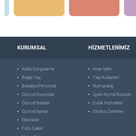
İncele
İncele
KURUMSAL
HİZMETLERİMİZ
Aidat Sorgulama
İmar İşleri
Bağış Yap
Yapı Kullanım
Belediye Personeli
Numarataj
Güncel Duyurular
İşyeri Açma Ruhsatı
Güncel İhaleler
Evlilik Hizmetleri
Güncel İlanlar
Otobüs Seferleri
Etkinlikler
Foto Galeri