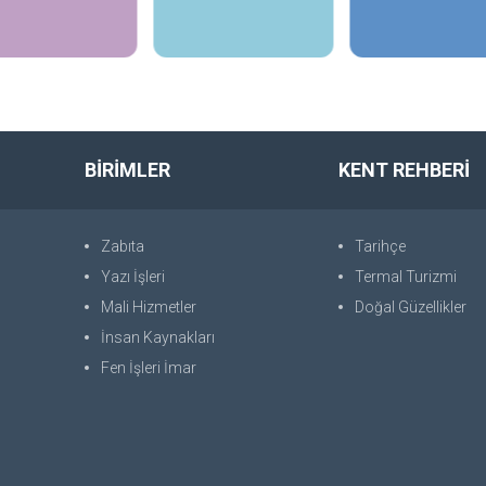
İncele
İncele
İncele
BİRİMLER
KENT REHBERİ
Zabıta
Tarihçe
Yazı İşleri
Termal Turizmi
Mali Hizmetler
Doğal Güzellikler
İnsan Kaynakları
Fen İşleri İmar