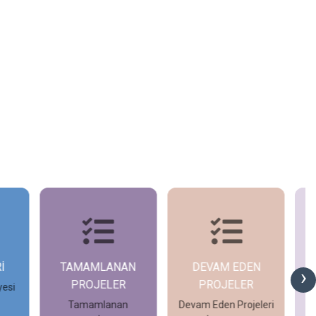
İ
TAMAMLANAN
DEVAM EDEN
G
›
PROJELER
PROJELER
yesi
Tamamlanan
Devam Eden Projeleri