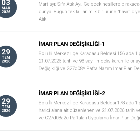
03
Mart ayı: Sıfır Atık Ayı. Gelecek nesillere bırakac
MAR
dünya. Bugün tek kullanımlık bir ürüne "hayır" diyere
2026
Atık
İMAR PLAN DEĞİŞİKLİĞİ-1
29
Bolu İli Merkez İlçe Karacasu Beldesi 156 ada 1
TEM
21.07.2026 tarih ve 98 sayılı meclis kararı ile 
2026
Değişikliği ve G27d08A Pafta Nazım İmar Plan Değiş
İMAR PLAN DEĞİŞİKLİĞİ-2
29
Bolu İli Merkez İlçe Karacasu Beldesi 178 ada 1 
TEM
harici alana ait düzenlenen ve 21.07.2026 tarih v
2026
ve G27d08a2c Paftaları Uygulama İmar Plan Değişi