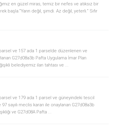
ağımız en güzel miras, temiz bir nefes ve atıksız bir
k başla."Yarın değil, şimdi. Az değil, yeterli." Sıfır
 parsel ve 157 ada 1 parselde düzenlenen ve
onaylanan G27d08a3b Pafta Uygulama İmar Plan
ikli belediyemiz ilan tahtası ve ...
parsel ve 179 ada 1 parsel ve güneyindeki tescil
e 97 sayılı meclis kararı ile onaylanan G27d08a3b
kliği ve G27d08A Pafta ...