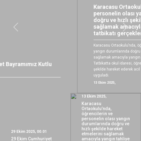
Karacasu Ortaokulu’nda, öğrencilerin ve
personelin olası yangın durumlarında
doğru ve hızlı şekilde hareket etmelerini
sağlamak amacıyla yangın tahliye
Önceki
Sonrak
tatbikatı gerçekleştirildi.
Karacasu Ortaokulu’nda, öğrencilerin ve personelin olası
yangın durumlarında doğru ve hızlı şekilde hareket etmelerini
sağlamak amacıyla yangın tahliye tatbikatı gerçekleştirildi.
Tatbikatta okul idaresi, öğretmenler ve öğrenciler koordineli bir
şekilde hareket ederek acil durum senaryosunu başarıyla
uyguladı.
13 Ekim 2025,
13 Ekim 2025,
Karacasu
Ortaokulu’nda,
öğrencilerin ve
personelin olası yangın
durumlarında doğru ve
hızlı şekilde hareket
29 Ekim 2025, 00.01
etmelerini sağlamak
29 Ekim Cumhuriyet
amacıyla yangın tahliye