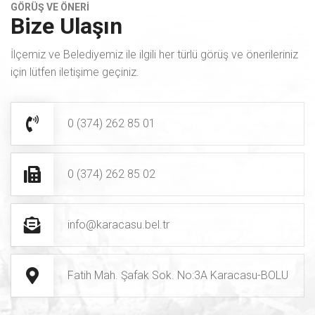
GÖRÜŞ VE ÖNERİ
Bize Ulaşın
İlçemiz ve Belediyemiz ile ilgili her türlü görüş ve önerileriniz
için lütfen iletişime geçiniz.
0 (374) 262 85 01
0 (374) 262 85 02
info@karacasu.bel.tr
Fatih Mah. Şafak Sok. No:3A Karacasu-BOLU