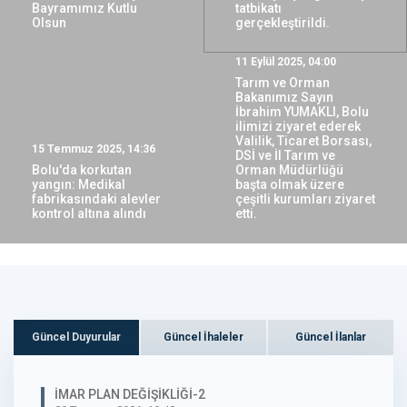
Bayramımız Kutlu
tatbikatı
Olsun
gerçekleştirildi.
11 Eylül 2025, 04:00
Tarım ve Orman
Bakanımız Sayın
İbrahim YUMAKLI, Bolu
ilimizi ziyaret ederek
Valilik, Ticaret Borsası,
15 Temmuz 2025, 14:36
DSİ ve İl Tarım ve
Bolu'da korkutan
Orman Müdürlüğü
yangın: Medikal
başta olmak üzere
fabrikasındaki alevler
çeşitli kurumları ziyaret
kontrol altına alındı
etti.
Güncel Duyurular
Güncel İhaleler
Güncel İlanlar
İMAR PLAN DEĞİŞİKLİĞİ-2