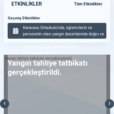
ETKİNLİKLER
Tüm Etkinlikler
Geçmiş Etkinlikler
Karacasu Ortaokulu’nda, öğrencilerin ve
personelin olası yangın durumlarında doğru ve
hızlı şekilde hareket etmelerini sağlamak
amacıyla yangın tahliye tatbikatı
gerçekleştirildi.
13-10-2025 00:00
Yangın tahliye tatbikatı
gerçekleştirildi.
‹
›