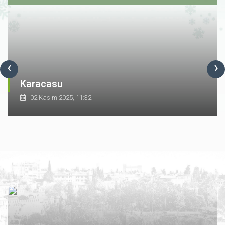
‹
›
Karacasu
02 Kasım 2025, 11:32