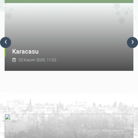
‹
›
Karacasu
02 Kasım 2025, 11:32