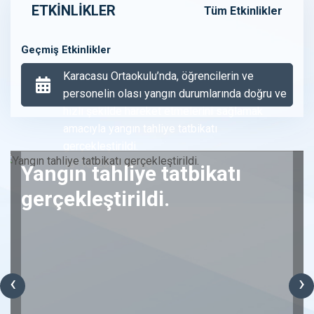
ETKİNLİKLER
Tüm Etkinlikler
Geçmiş Etkinlikler
Karacasu Ortaokulu’nda, öğrencilerin ve
personelin olası yangın durumlarında doğru ve
hızlı şekilde hareket etmelerini sağlamak
amacıyla yangın tahliye tatbikatı
gerçekleştirildi.
13-10-2025 00:00
Yangın tahliye tatbikatı
gerçekleştirildi.
‹
›