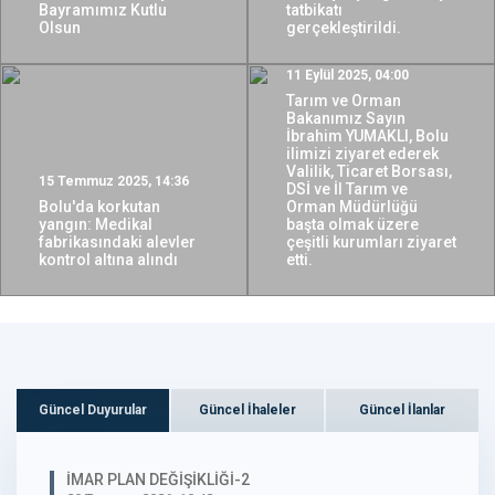
Bayramımız Kutlu
tatbikatı
Olsun
gerçekleştirildi.
11 Eylül 2025, 04:00
Tarım ve Orman
Bakanımız Sayın
İbrahim YUMAKLI, Bolu
ilimizi ziyaret ederek
Valilik, Ticaret Borsası,
15 Temmuz 2025, 14:36
DSİ ve İl Tarım ve
Bolu'da korkutan
Orman Müdürlüğü
yangın: Medikal
başta olmak üzere
fabrikasındaki alevler
çeşitli kurumları ziyaret
kontrol altına alındı
etti.
Güncel Duyurular
Güncel İhaleler
Güncel İlanlar
İMAR PLAN DEĞİŞİKLİĞİ-2