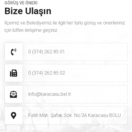
GÖRÜŞ VE ÖNERİ
Bize Ulaşın
İlçemiz ve Belediyemiz ile ilgili her türlü görüş ve önerileriniz
için lütfen iletişime geçiniz.
0 (374) 262 85 01
0 (374) 262 85 02
info@karacasu.bel.tr
Fatih Mah. Şafak Sok. No:3A Karacasu-BOLU